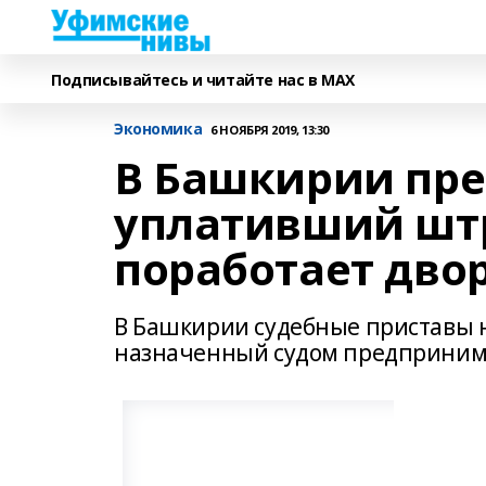
Подписывайтесь и читайте нас в MAX
Экономика
6 НОЯБРЯ 2019, 13:30
В Башкирии пре
уплативший штр
поработает дво
В Башкирии судебные приставы н
назначенный судом предпринима