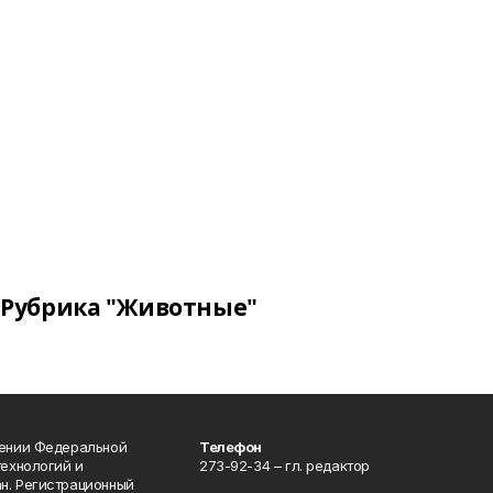
Рубрика "Животные"
лении Федеральной
Телефон
технологий и
273-92-34 – гл. редактор
н. Регистрационный