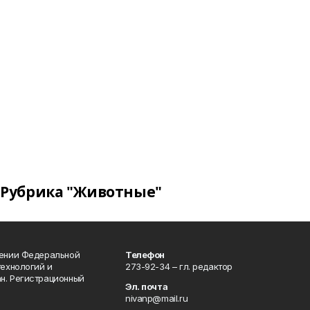
Рубрика "Животные"
лении Федеральной
Телефон
технологий и
273-92-34 – гл. редактор
н. Регистрационный
Эл. почта
nivanp@mail.ru