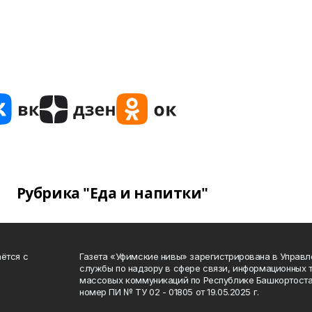
Рубрика "Еда и напитки"
ётся с
Газета «Уфимские нивы» зарегистрирована в Управ
службы по надзору в сфере связи, информационных 
массовых коммуникаций по Республике Башкортоста
номер ПИ № ТУ 02 - 01805 от 19.05.2025 г.