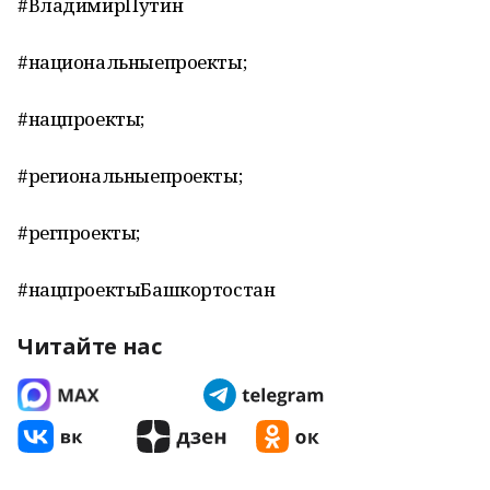
#ВладимирПутин
#национальныепроекты;
#нацпроекты;
#региональныепроекты;
#регпроекты;
#нацпроектыБашкортостан
Читайте нас