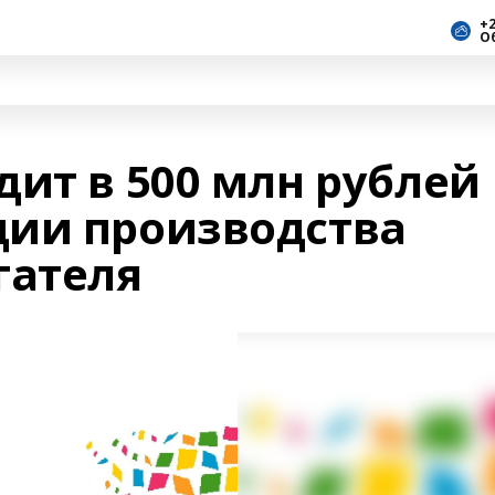
+2
О
дит в 500 млн рублей
ции производства
гателя