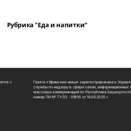
Рубрика "Еда и напитки"
ётся с
Газета «Уфимские нивы» зарегистрирована в Управ
службы по надзору в сфере связи, информационных 
массовых коммуникаций по Республике Башкортоста
номер ПИ № ТУ 02 - 01805 от 19.05.2025 г.