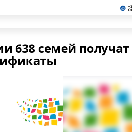
+2
О
ии 638 семей получат
тификаты