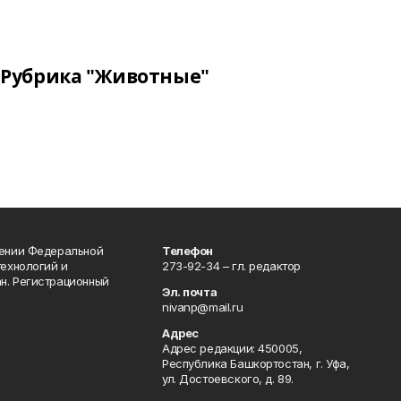
Рубрика "Животные"
лении Федеральной
Телефон
технологий и
273-92-34 – гл. редактор
н. Регистрационный
Эл. почта
nivanp@mail.ru
Адрес
Адрес редакции: 450005,
Республика Башкортостан, г. Уфа,
ул. Достоевского, д. 89.