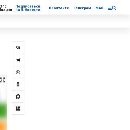
3 °С
Подписаться
ВКонтакте
Телеграм
MAX
блачно
на Я. Новости